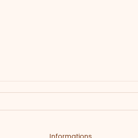
Retour en images sur
l’ouverture de la nouvelle
saison !
Informations