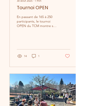
30 août 2025
∙
1
min
Tournoi OPEN
En passant de 165 à 250
participants, le tournoi
OPEN du TCM montre son
attractivité. Bien sûr il y a le
lieu magique du Tennis
Club de...
14
1