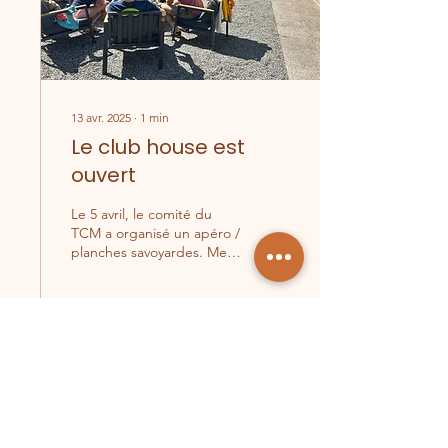
13 avr. 2025
∙
1
min
Le club house est
ouvert
Le 5 avril, le comité du
TCM a organisé un apéro /
planches savoyardes. Merci
à tous pour votre
participation à ce petit
moment convivial...
37
0
Voir plus