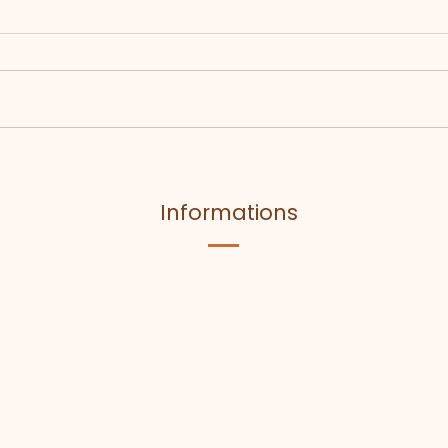
Retour en images sur
l’ouverture de la nouvelle
saison !
Informations