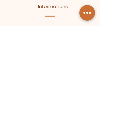
Informations
111 All. des Tennis, 74290
​06 95 56 05 38
accueil.tcm@gmail.com
Menthon-Saint-Bernard