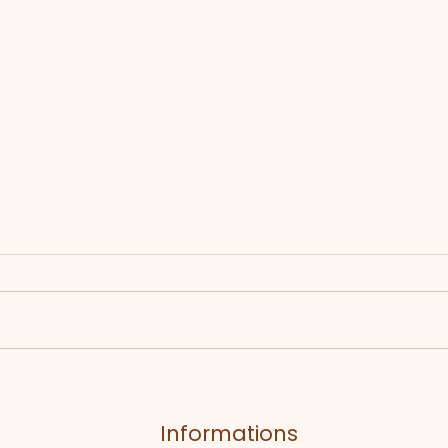
Retour en images sur
l’ouverture de la nouvelle
saison !
Informations