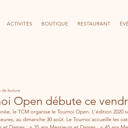
ACTIVITÉS
BOUTIQUE
RESTAURANT
ÉV
 de lecture
noi Open débute ce vendr
e, le TCM organise le Tournoi Open. L'édition 2020 se
heures, au dimanche 30 août. Le Tournoi accueille les cat
s et Dames ; + 35 ans Messieurs et Dames ; + 45 ans Me