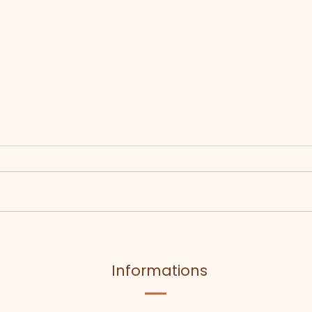
Retour en images sur
l’ouverture de la nouvelle
saison !
Informations